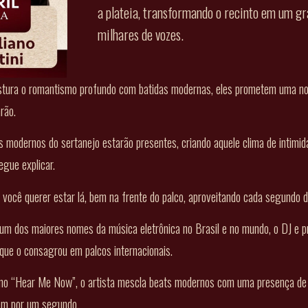
a plateia, transformando o recinto em um gr
milhares de vozes.
stura o romantismo profundo com batidas modernas, eles prometem uma noit
rão.
s modernos do sertanejo estarão presentes, criando aquele clima de intimi
egue explicar.
 você querer estar lá, bem na frente do palco, aproveitando cada segundo 
m dos maiores nomes da música eletrônica no Brasil e no mundo, o DJ e pr
 que o consagrou em palcos internacionais.
omo “Hear Me Now”, o artista mescla beats modernos com uma presença de 
nem por um segundo.