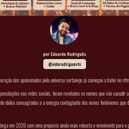
por Eduardo Rodriguès
@edurodriguestv
coração dos apaixonados pelo universo sertanejo já começou a bater no ritm
speculações nas redes sociais, foram revelados os nomes que vão sacudir a
ão de ídolos consagrados e a energia contagiante dos novos fenômenos que
hega em 2026 com uma proposta ainda mais robusta e envolvente para o p